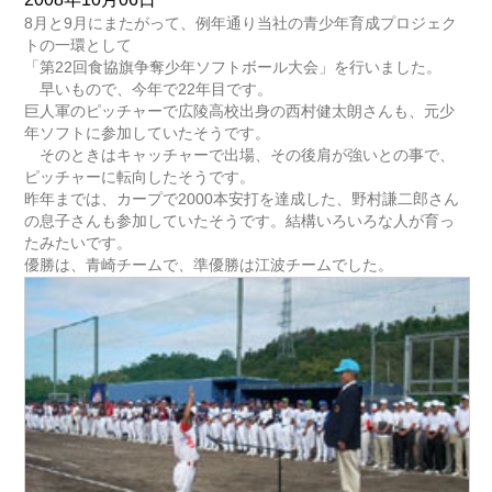
8月と9月にまたがって、例年通り当社の青少年育成プロジェク
トの一環として
「第22回食協旗争奪少年ソフトボール大会」を行いました。
早いもので、今年で22年目です。
巨人軍のピッチャーで広陵高校出身の西村健太朗さんも、元少
年ソフトに参加していたそうです。
そのときはキャッチャーで出場、その後肩が強いとの事で、
ピッチャーに転向したそうです。
昨年までは、カープで2000本安打を達成した、野村謙二郎さん
の息子さんも参加していたそうです。結構いろいろな人が育っ
たみたいです。
優勝は、青崎チームで、準優勝は江波チームでした。