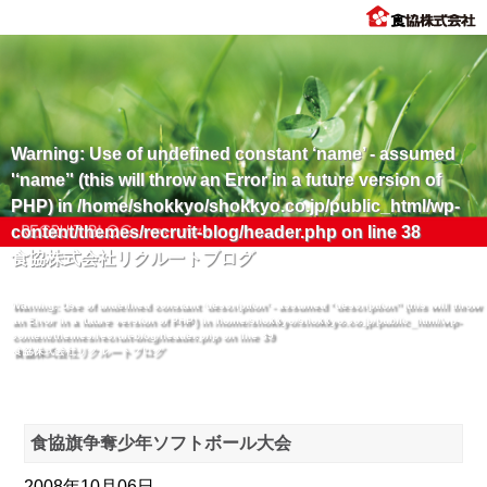
Warning
: Use of undefined constant ‘name’ - assumed
'‘name’' (this will throw an Error in a future version of
PHP) in
/home/shokkyo/shokkyo.co.jp/public_html/wp-
content/themes/recruit-blog/header.php
on line
38
食協株式会社リクルートブログ
Warning
: Use of undefined constant ‘description’ - assumed '‘description’' (this will throw
an Error in a future version of PHP) in
/home/shokkyo/shokkyo.co.jp/public_html/wp-
content/themes/recruit-blog/header.php
on line
39
食協株式会社リクルートブログ
食協旗争奪少年ソフトボール大会
2008年10月06日