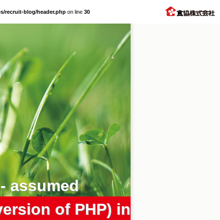
/recruit-blog/header.php
on line
30
’ - assumed
 version of PHP) in