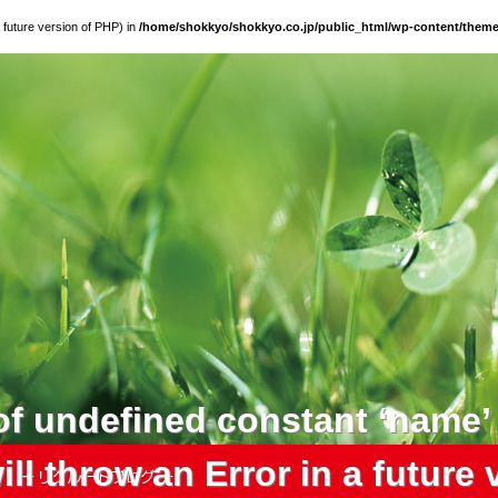
a future version of PHP) in
/home/shokkyo/shokkyo.co.jp/public_html/wp-content/themes
of undefined constant ‘name
will throw an Error in a future