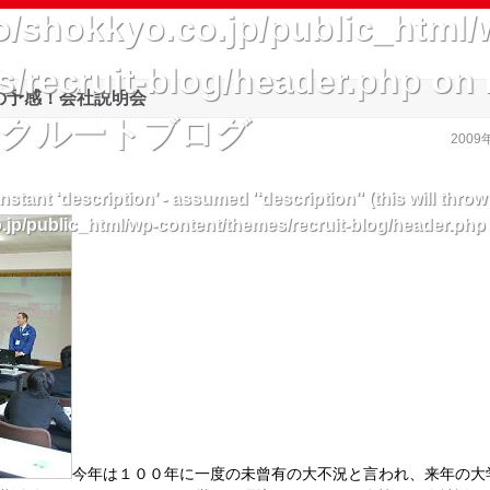
/shokkyo.co.jp/public_html/
/recruit-blog/header.php
on 
の予感！会社説明会
リクルートブログ
2009
stant ‘description’ - assumed '‘description’' (this will throw
jp/public_html/wp-content/themes/recruit-blog/header.php
今年は１００年に一度の未曾有の大不況と言われ、来年の大