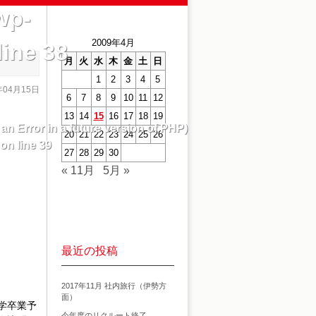
wp-
2009年4月
line
38
月
火
水
木
金
土
日
1
2
3
4
5
年04月15日
6
7
8
9
10
11
12
13
14
15
16
17
18
19
 an Error in a future version of PHP)
20
21
22
23
24
25
26
on line
39
27
28
29
30
« 11月
5月 »
最近の投稿
2017年11月 社内旅行（伊勢方
面）
学卒業予
今年度のリクルート終了