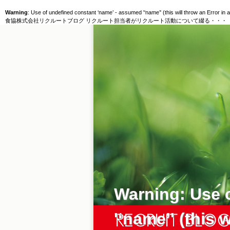
Warning
: Use of undefined constant ‘name’ - assumed '‘name’' (this will throw an Error in 
食協株式会社リクルートブログ リクルート担当者がリクルート活動について綴る・・・
Warning
: Use 
'‘name’' (this 