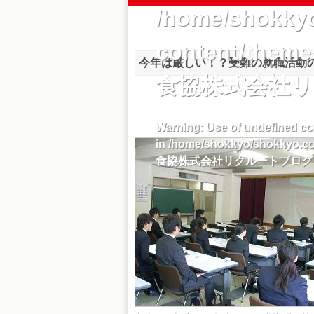
/home/shokkyo
content/themes
今年は厳しい！？受難の就職活動
食協株式会社
Warning
: Use of undefined con
in
/home/shokkyo/shokkyo.co.
食協株式会社リクルートブログ