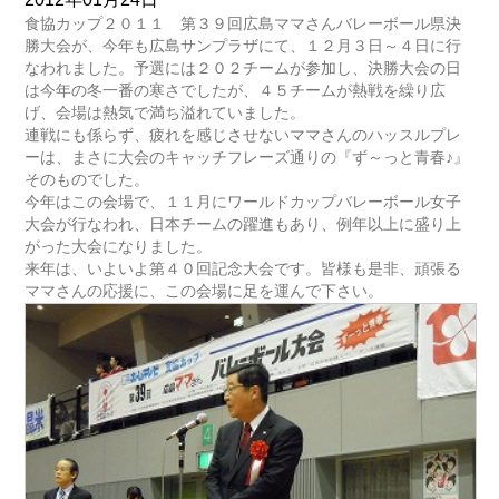
食協カップ２０１１ 第３９回広島ママさんバレーボール県決
勝大会が、今年も広島サンプラザにて、１２月３日～４日に行
なわれました。予選には２０２チームが参加し、決勝大会の日
は今年の冬一番の寒さでしたが、４５チームが熱戦を繰り広
げ、会場は熱気で満ち溢れていました。
連戦にも係らず、疲れを感じさせないママさんのハッスルプレ
ーは、まさに大会のキャッチフレーズ通りの『ず～っと青春♪』
そのものでした。
今年はこの会場で、１１月にワールドカップバレーボール女子
大会が行なわれ、日本チームの躍進もあり、例年以上に盛り上
がった大会になりました。
来年は、いよいよ第４０回記念大会です。皆様も是非、頑張る
ママさんの応援に、この会場に足を運んで下さい。