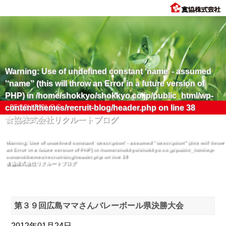
Warning
: Use of undefined constant ‘name’ - assumed
'‘name’' (this will throw an Error in a future version of
PHP) in
/home/shokkyo/shokkyo.co.jp/public_html/wp-
content/themes/recruit-blog/header.php
on line
38
食協株式会社リクルートブログ
Warning
: Use of undefined constant ‘description’ - assumed '‘description’' (this will throw
an Error in a future version of PHP) in
/home/shokkyo/shokkyo.co.jp/public_html/wp-
content/themes/recruit-blog/header.php
on line
39
食協株式会社リクルートブログ
第３９回広島ママさんバレーボール県決勝大会
2012年01月24日