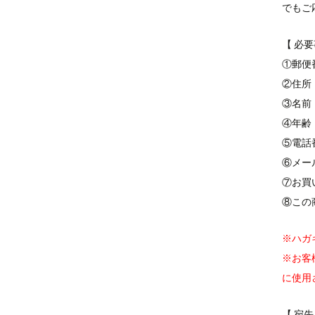
でもご
【 必要
①郵便
②住所
③名前
④年齢
⑤電話
⑥メー
⑦お買
⑧この
※ハガ
※お客
に使用
【 宛先