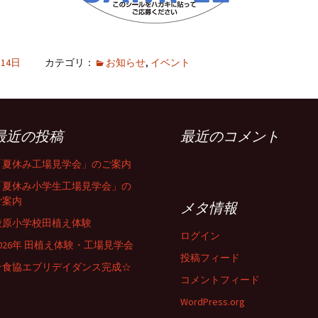
月14日
カテゴリ：
お知らせ
,
イベント
最近の投稿
最近のコメント
「夏休み工場見学会」のご案内
「夏休み小学生工場見学会」の
ご案内
メタ情報
段原小学校田植え体験
ログイン
2026年 田植え体験・工場見学会
投稿フィード
☆食協エブリデイダンス完成☆
コメントフィード
WordPress.org