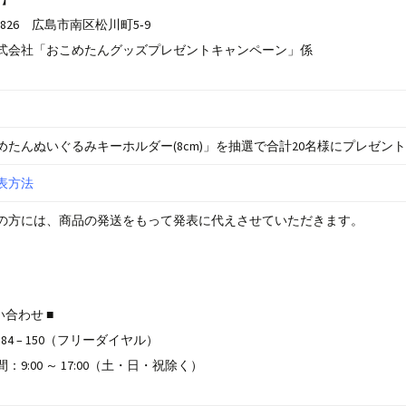
安曇野のお米
‐0826 広島市南区松川町5‐9
幻の米こしひかり
式会社「おこめたんグッズプレゼントキャンペーン」係
庄内米
江刺金札米
めたんぬいぐるみキーホルダー(8cm)」を抽選で合計20名様にプレゼント
無洗米GABA ライス
表方法
金のごはん
の方には、商品の発送をもって発表に代えさせていただきます。
い合わせ ■
– 584 – 150（フリーダイヤル）
：9:00 ～ 17:00（土・日・祝除く）