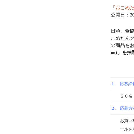
「おこめ
米穀
公開日：2025
食品
日頃、食
こめたん
の商品を
㎝)」を抽
１.
応募締
２０名
２.
応募方
お買い
ールを