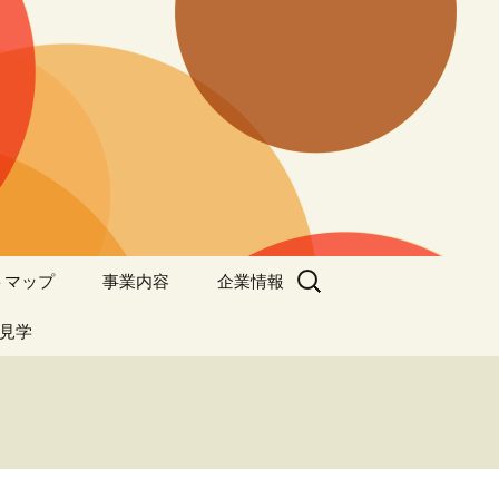
検
トマップ
事業内容
企業情報
索:
見学
商品開発事業
ISO9001
宅配水事業
事業所
燃料事業
会社概要
お客さまサポート課
米穀事業
会社沿革
ガイドライン