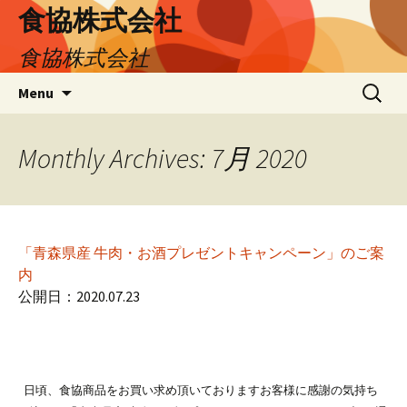
食協株式会社
食協株式会社
Skip
検
Menu
to
索:
content
Monthly Archives: 7月 2020
「青森県産 牛肉・お酒プレゼントキャンペーン」のご案
内
公開日：2020.07.23
日頃、食協商品をお買い求め頂いておりますお客様に感謝の気持ち