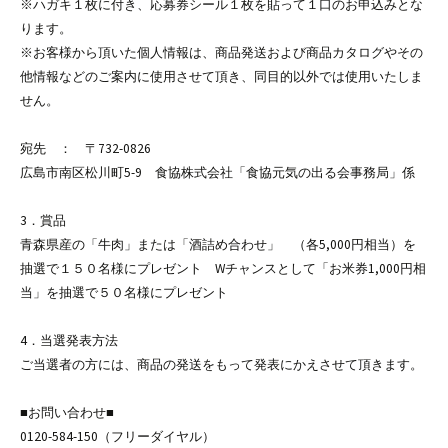
※ハガキ１枚に付き、応募券シール１枚を貼って１口のお申込みとな
ります。
※お客様から頂いた個人情報は、商品発送および商品カタログやその
他情報などのご案内に使用させて頂き、同目的以外では使用いたしま
せん。
宛先 ： 〒732-0826
広島市南区松川町5-9 食協株式会社「食協元気の出る会事務局」係
3．賞品
青森県産の「牛肉」または「酒詰め合わせ」 （各5,000円相当）を
抽選で１５０名様にプレゼント Wチャンスとして「お米券1,000円相
当」を抽選で５０名様にプレゼント
4．当選発表方法
ご当選者の方には、商品の発送をもって発表にかえさせて頂きます。
■お問い合わせ■
0120-584-150（フリーダイヤル）