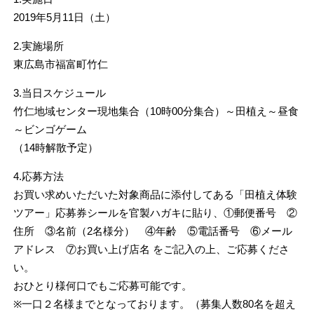
2019年5月11日（土）
2.実施場所
東広島市福富町竹仁
3.当日スケジュール
竹仁地域センター現地集合（10時00分集合）～田植え～昼食
～ビンゴゲーム
（14時解散予定）
4.応募方法
お買い求めいただいた対象商品に添付してある「田植え体験
ツアー」応募券シールを官製ハガキに貼り、①郵便番号 ②
住所 ③名前（2名様分） ④年齢 ⑤電話番号 ⑥メール
アドレス ⑦お買い上げ店名 をご記入の上、ご応募くださ
い。
おひとり様何口でもご応募可能です。
※一口２名様までとなっております。（募集人数80名を超え