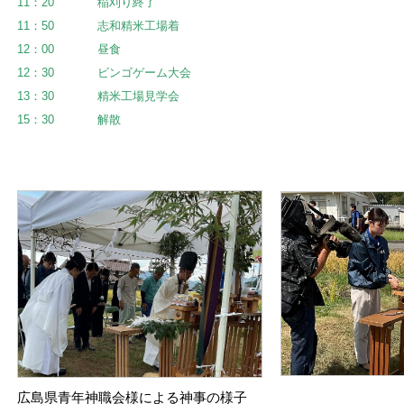
11：20 稲刈り終了
11：50 志和精米工場着
12：00 昼食
12：30 ビンゴゲーム大会
13：30 精米工場見学会
15：30 解散
広島県青年神職会様による神事の様子