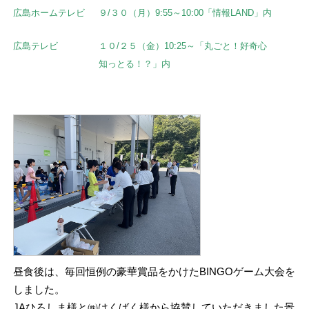
広島ホームテレビ
９/３０（月）9:55～10:00「情報LAND」内
広島テレビ
１０/２５（金）10:25～「丸ごと！好奇心
知っとる！？」内
昼食後は、毎回恒例の豪華賞品をかけたBINGOゲーム大会を
しました。
JAひろしま様と㈱はくばく様から協賛していただきました景