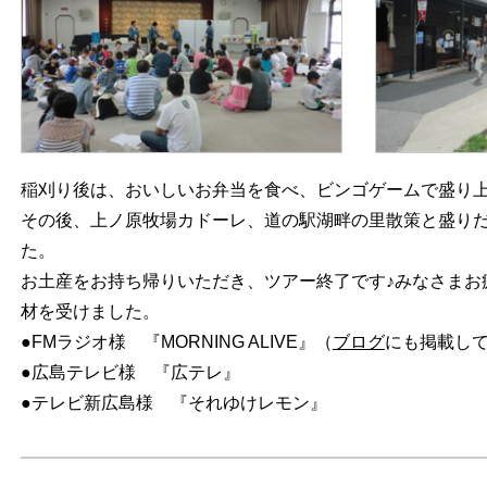
稲刈り後は、おいしいお弁当を食べ、ビンゴゲームで盛り
その後、上ノ原牧場カドーレ、道の駅湖畔の里散策と盛り
た。
お土産をお持ち帰りいただき、ツアー終了です♪みなさまお
材を受けました。
●FMラジオ様 『MORNING ALIVE』（
ブログ
にも掲載し
●広島テレビ様 『広テレ』
●テレビ新広島様 『それゆけレモン』