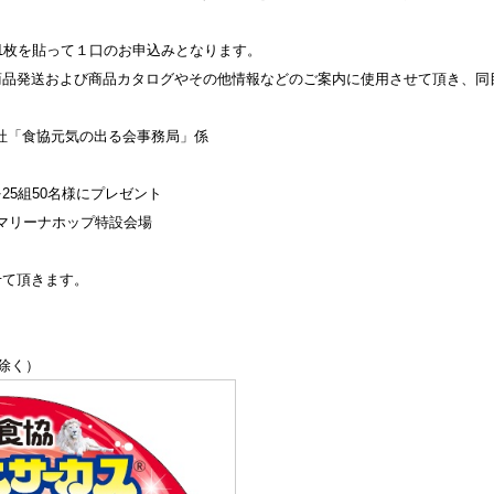
1枚を貼って１口のお申込みとなります。
商品発送および商品カタログやその他情報などのご案内に使用させて頂き、同
会社「食協元気の出る会事務局」係
25組50名様にプレゼント
n広島マリーナホップ特設会場
せて頂きます。
除く）